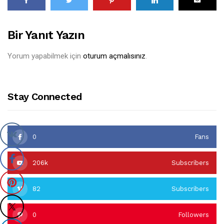
Bir Yanıt Yazın
Yorum yapabilmek için
oturum açmalısınız
.
Stay Connected
0
Fans
206k
Subscribers
82
Subscribers
0
Followers