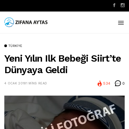
TÜRKIYE
Yeni Yılın Ilk Bebeği Siirt’te
Dünyaya Geldi
534
0
4 OCAK 2018
1 MINS READ