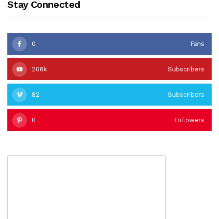
Stay Connected
0
Fans
206k
Subscribers
82
Subscribers
0
Followers