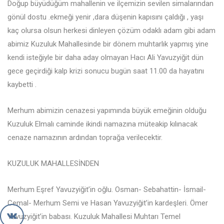
Doğup büyüdüğüm mahallenin ve ilçemizin sevilen simalarından
gönül dostu .ekmeği yenir ,dara düşenin kapısını çaldığı , yaşı
kaç olursa olsun herkesi dinleyen çözüm odaklı adam gibi adam
abimiz Kuzuluk Mahallesinde bir dönem muhtarlık yapmış yine
kendi isteğiyle bir daha aday olmayan Hacı Ali Yavuzyiğit dün
gece geçirdiği kalp krizi sonucu bugün saat 11.00 da hayatını
kaybetti .
Merhum abimizin cenazesi yapımında büyük emeğinin olduğu
Kuzuluk Elmalı
caminde ikindi namazına müteakip kılınacak
cenaze namazının ardından toprağa verilecektir.
KUZULUK MAHALLESİNDEN
Merhum Eşref Yavuzyiğit’in oğlu. Osman- Sebahattin- İsmail-
Cemal- Merhum Semi ve Hasan Yavuzyiğit’in kardeşleri. Ömer
Yavuzyiğit’in babası. Kuzuluk Mahallesi Muhtarı Temel