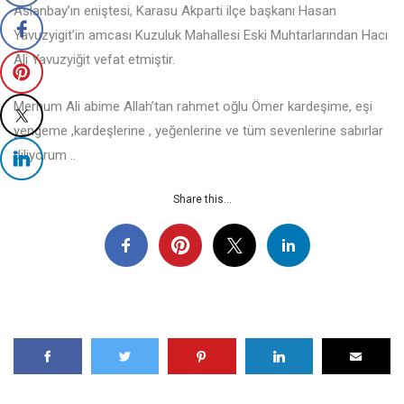
Aslanbay’ın eniştesi, Karasu Akparti ilçe başkanı Hasan
Yavuzyigit’in amcası Kuzuluk Mahallesi Eski Muhtarlarından Hacı
Ali Yavuzyiğit vefat etmiştir.
Merhum Ali abime Allah’tan rahmet oğlu Ömer kardeşime, eşi
yengeme ,kardeşlerine , yeğenlerine ve tüm sevenlerine sabırlar
diliyorum ..
Share this...