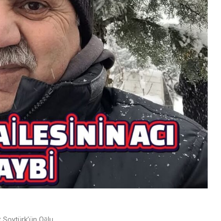
Soytürk’ün Oğlu,