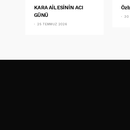
KARA AİLESİNİN ACI
Özb
GÜNÜ
30
25 TEMMUZ 2026