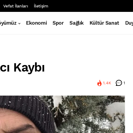
Vefat İlanları
İletişim
öyümüz
Ekonomi
Spor
Sağlık
Kültür Sanat
Duy
Acı Kaybı
1.4K
1