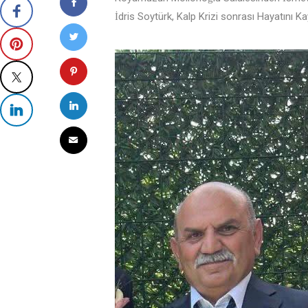
İdris Soytürk, Kalp Krizi sonrası Hayatını Kayb