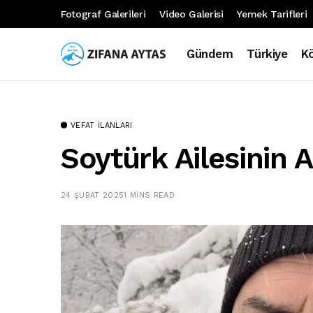
Fotograf Galerileri
Video Galerisi
Yemek Tarifleri
Gündem
Türkiye
K
VEFAT İLANLARI
Soytürk Ailesinin 
24 ŞUBAT 2025
1 MINS READ