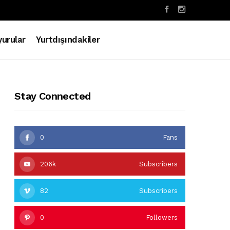
urular
Yurtdışındakiler
Stay Connected
0
Fans
206k
Subscribers
82
Subscribers
0
Followers