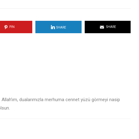
PIN
SHARE
SHARE
Yüce Allah’ım, dualarımızla merhuma cennet yüzü görmeyi nasip
olsun.