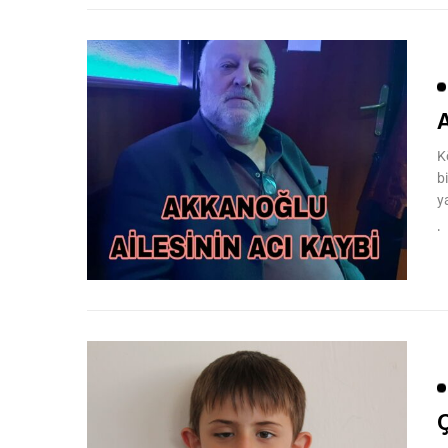
K
b
y