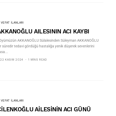
VEFAT İLANLARI
AKKANOĞLU AILESININ ACI KAYBI
öyümüzün AKKANOĞLU Sülalesinden Süleyman AKKANOĞLU
ir süredir tedavi gördüğü hastalığa yenik düşerek sevenlerini
asa...
22 KASIM 2024
1 MINS READ
VEFAT İLANLARI
ÇİLENKOĞLU AİLESİNİN ACI GÜNÜ