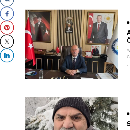
Y
C
S