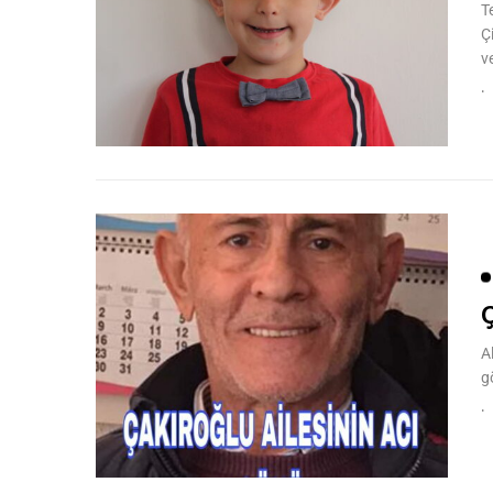
T
Ç
ve
Ç
A
g