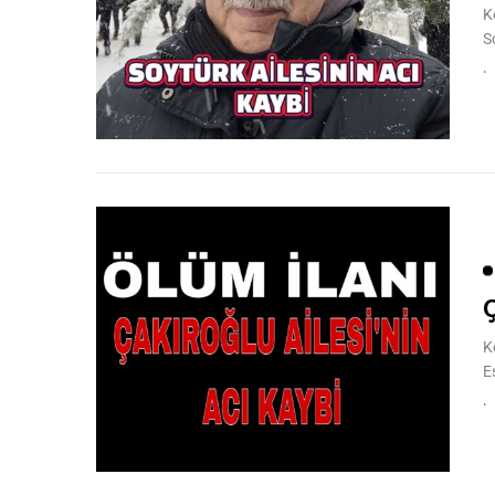
K
S
Ç
K
E