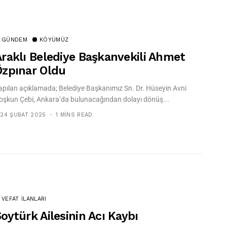
GÜNDEM
KÖYÜMÜZ
Araklı Belediye Başkanvekili Ahmet
Özpınar Oldu
apılan açıklamada; Belediye Başkanımız Sn. Dr. Hüseyin Avni
oşkun Çebi, Ankara’da bulunacağından dolayı dönüş...
24 ŞUBAT 2025
1 MINS READ
VEFAT İLANLARI
oytürk Ailesinin Acı Kaybı