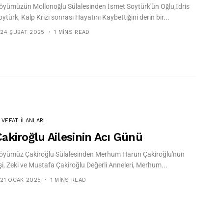
öyümüzün Mollonoğlu Sülalesinden İsmet Soytürk'ün Oğlu,İdris
oytürk, Kalp Krizi sonrası Hayatını Kaybettiğini derin bir...
24 ŞUBAT 2025
1 MINS READ
VEFAT İLANLARI
akiroğlu Ailesinin Acı Günü
öyümüz Çakiroğlu Sülalesinden Merhum Harun Çakiroğlu'nun
şi, Zeki ve Mustafa Çakiroğlu Değerli Anneleri, Merhum...
21 OCAK 2025
1 MINS READ