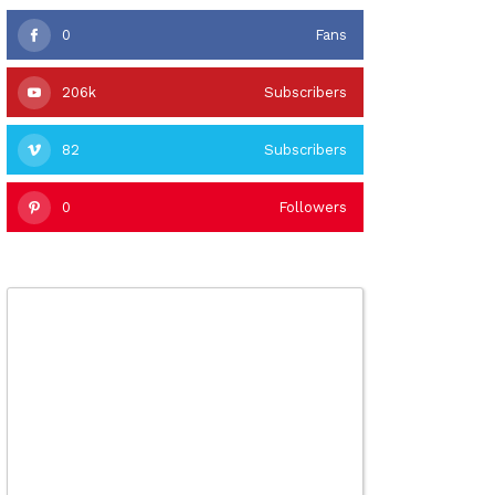
0
Fans
206k
Subscribers
82
Subscribers
0
Followers