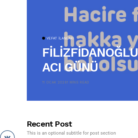
VEFAT İLANLARI
FİLİZFİDANOĞLU
ACI GÜNÜ
11 OCAK 2026
1 MINS READ
Recent Post
This is an optional subtitle for post section