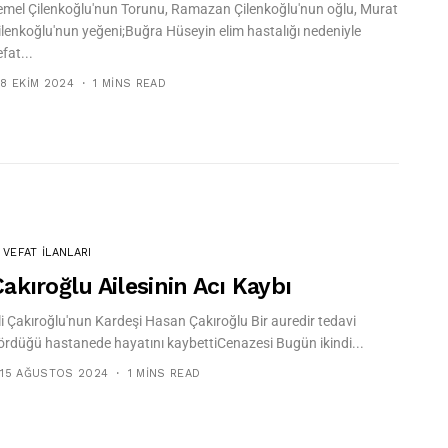
emel Çilenkoğlu'nun Torunu, Ramazan Çilenkoğlu'nun oğlu, Murat
ilenkoğlu'nun yeğeni;Buğra Hüseyin elim hastalığı nedeniyle
fat...
8 EKIM 2024
1 MINS READ
VEFAT İLANLARI
akıroğlu Ailesinin Acı Kaybı
li Çakıroğlu'nun Kardeşi Hasan Çakıroğlu Bir auredir tedavi
ördüğü hastanede hayatını kaybettiCenazesi Bugün ikindi...
15 AĞUSTOS 2024
1 MINS READ