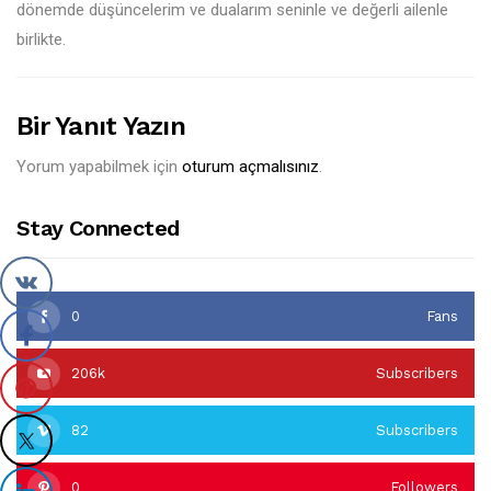
dönemde düşüncelerim ve dualarım seninle ve değerli ailenle
birlikte.
Bir Yanıt Yazın
Yorum yapabilmek için
oturum açmalısınız
.
Stay Connected
0
Fans
206k
Subscribers
82
Subscribers
0
Followers