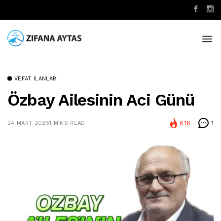
VEFAT İLANLARI
Özbay Ailesinin Aci Günü
616
1
24 MART 2025
1 MINS READ