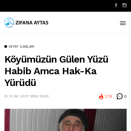
VEFAT İLANLARI
Köyümüzün Gülen Yüzü
Habib Amca Hak-Ka
Yürüdü
279
0
15 OCAK 2021
1 MINS READ