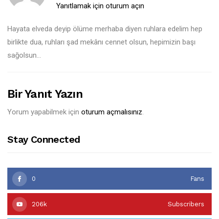
Yanıtlamak için oturum açın
Hayata elveda deyip ölüme merhaba diyen ruhlara edelim hep
birlikte dua, ruhları şad mekânı cennet olsun, hepimizin başı
sağolsun…
Bir Yanıt Yazın
Yorum yapabilmek için
oturum açmalısınız
.
Stay Connected
0
Fans
206k
Subscribers