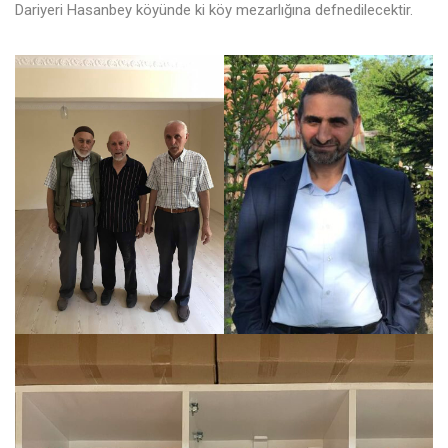
Dariyeri Hasanbey köyünde ki köy mezarlığına defnedilecektir.