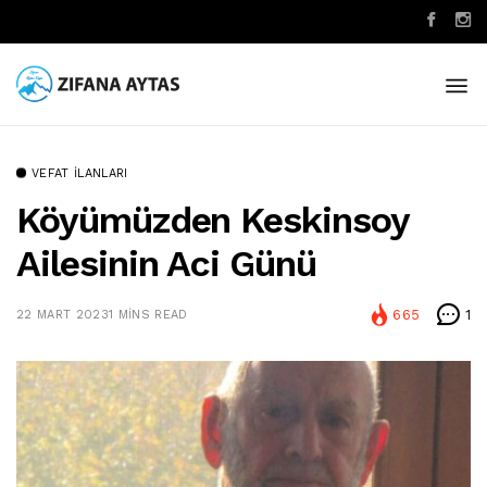
VEFAT İLANLARI
Köyümüzden Keskinsoy
Ailesinin Aci Günü
665
1
22 MART 2023
1 MINS READ