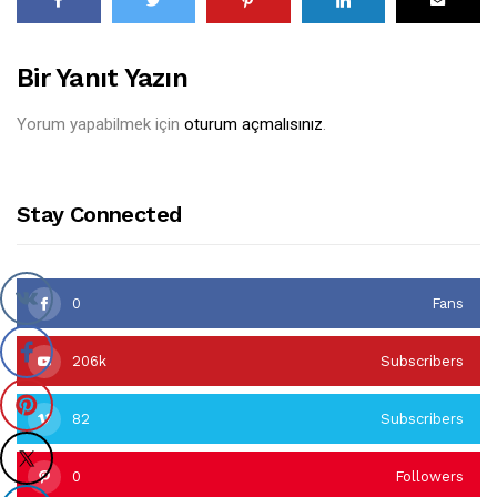
Bir Yanıt Yazın
Yorum yapabilmek için
oturum açmalısınız
.
Stay Connected
0
Fans
206k
Subscribers
82
Subscribers
0
Followers