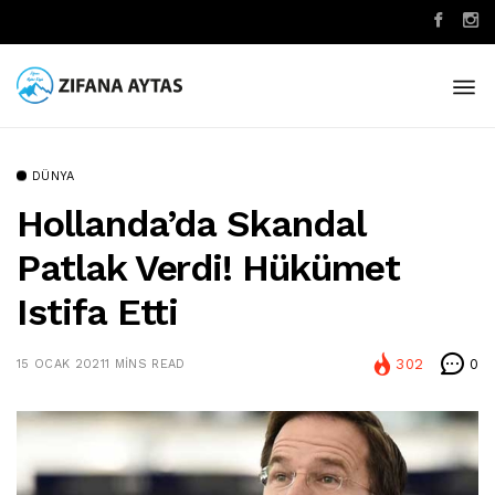
DÜNYA
Hollanda’da Skandal
Patlak Verdi! Hükümet
Istifa Etti
302
0
15 OCAK 2021
1 MINS READ