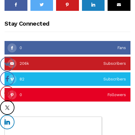
Stay Connected
0
Fans
206k
Subscribers
82
Subscribers
0
Followers