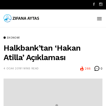
EKONOMI
Halkbank’tan ‘Hakan
Atilla’ Açıklaması
266
0
4 OCAK 2018
1 MINS READ