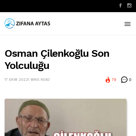
Osman Çilenkoğlu Son
Yolculuğu
79
0
17 EKIM 2022
1 MINS READ