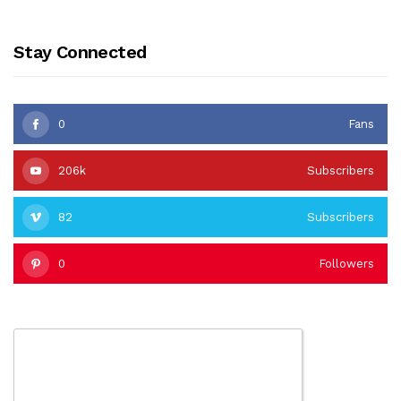
Stay Connected
0
Fans
206k
Subscribers
82
Subscribers
0
Followers