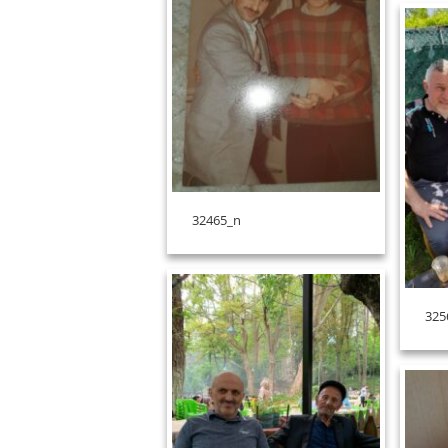
32465_n
325