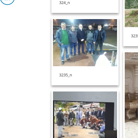
324_n
323
3235_n