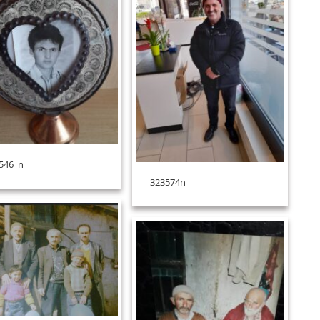
546_n
323574n