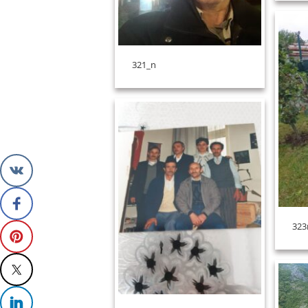
321_n
323