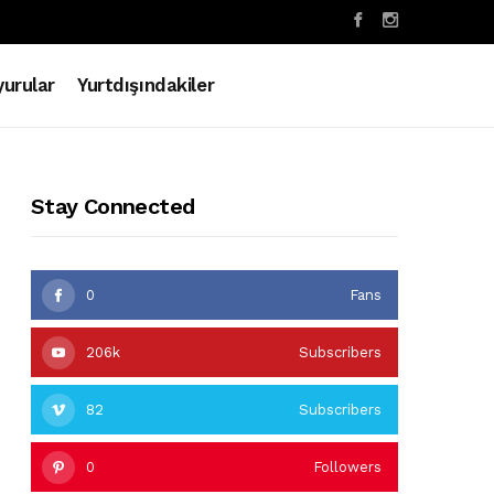
urular
Yurtdışındakiler
Stay Connected
0
Fans
206k
Subscribers
82
Subscribers
0
Followers