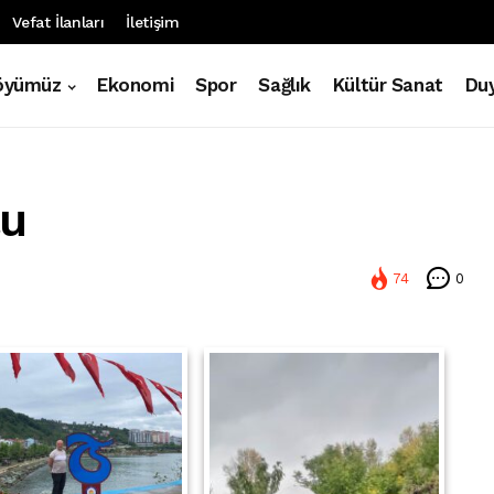
Vefat İlanları
İletişim
öyümüz
Ekonomi
Spor
Sağlık
Kültür Sanat
Duy
lu
74
0