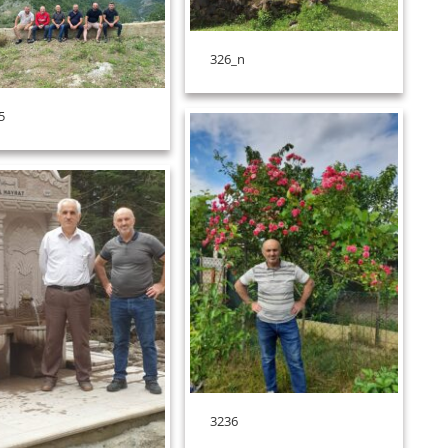
326_n
5
3236