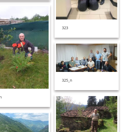
323
325_n
n