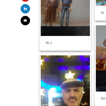
32
30_n
32n