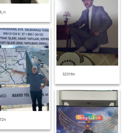
8_n
32316n
72n