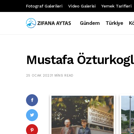
Fotograf Galerileri
Video Galerisi
Yemek Tarifleri
Gündem
Türkiye
K
Mustafa Özturkog
25 OCAK 2023
1 MINS READ