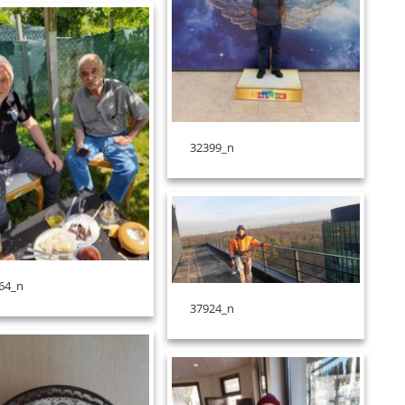
32399_n
64_n
37924_n