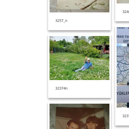
324
3257_n
32374n
323