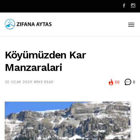
Köyümüzden Kar
Manzaralari
66
0
30 OCAK 2021
1 MINS READ