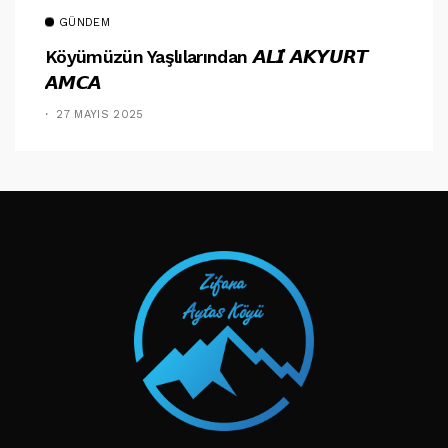
GÜNDEM
Köyümüzün Yaşlılarından 𝘼𝙇𝙄̇ 𝘼𝙆𝙔𝙐𝙍𝙏
𝘼𝙈𝘾𝘼
27 MAYIS 2025
TAKIP ET