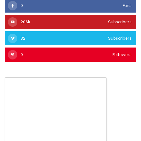
0
Fans
206k
Subscribers
82
Subscribers
0
Followers