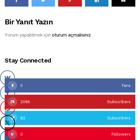
Bir Yanıt Yazın
Yorum yapabilmek için
oturum açmalısınız
.
Stay Connected
0
Fans
206k
Subscribers
82
Subscribers
0
Followers