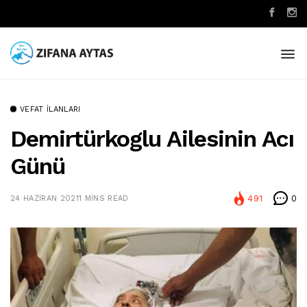
VEFAT İLANLARI
Demirtürkoglu Ailesinin Acı
Günü
491
0
24 HAZIRAN 2021
1 MINS READ