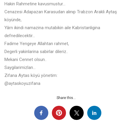
Hakin Rahmetine kavusmustur…
Cenazesi Adapazarı Karasudan alınıp Trabzon Arakli Aytaş
köyünde,
Yârn ikindi namazina mutabikin aile Kabristanligina
defnedilecektir…
Fadime Yengeye Allahtan rahmet,
Degerli yakinlarina sabirlar dileriz..
Mekani Cennet olsun..
Saygilarimizlan…
Zifana Aytas köyü yönetim:
@aytaskoyuzifana
Share this...