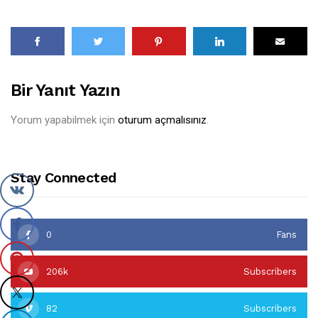
Bir Yanıt Yazın
Yorum yapabilmek için
oturum açmalısınız
.
Stay Connected
0
Fans
206k
Subscribers
82
Subscribers