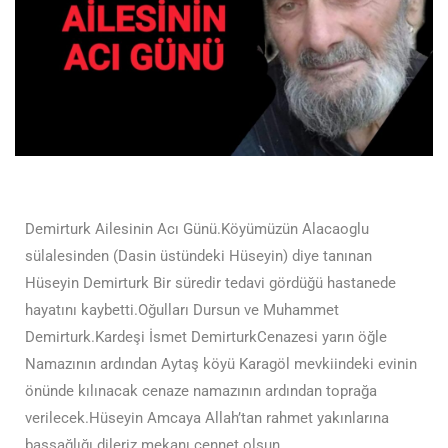
Demirturk Ailesinin Acı Günü.Köyümüzün Alacaoglu
sülalesinden (Dasin üstündeki Hüseyin) diye tanınan
Hüseyin Demirturk Bir süredir tedavi gördüğü hastanede
hayatını kaybetti.Oğulları Dursun ve Muhammet
Demirturk.Kardeşi İsmet DemirturkCenazesi yarın öğle
Namazının ardından Aytaş köyü Karagöl mevkiindeki evinin
önünde kılınacak cenaze namazının ardından toprağa
verilecek.Hüseyin Amcaya Allah’tan rahmet yakınlarına
başsağlığı dileriz mekanı cennet olsun.