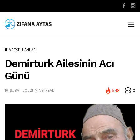
VEFAT İLANLARI
Demirturk Ailesinin Acı
Günü
548
0
16 ŞUBAT 2022
1 MINS READ