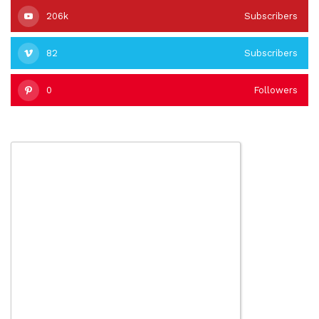
206k
Subscribers
82
Subscribers
0
Followers