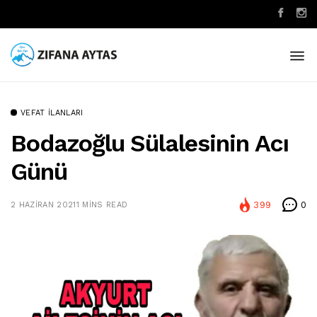
VEFAT İLANLARI
Bodazoğlu Sülalesinin Acı
Günü
399
0
2 HAZIRAN 2021
1 MINS READ