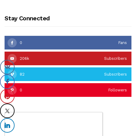
Stay Connected
0
Fans
206k
Subscribers
82
Subscribers
0
Followers