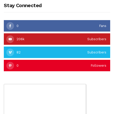
Stay Connected
0
Fans
206k
Subscribers
82
Subscribers
0
Followers