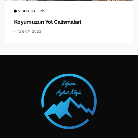
VIDEO GALERISI
Köyümüzün Yol Calismalari
12 EKIM 2022
TAKIP ET