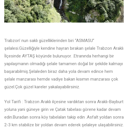
Trabzon’ nun saklı güzelliklerinden biri “ASMASU”
şelalesi.Güzelliğiyle kendine hayran bırakan şelale Trabzon Araklı
İlçesinde AYTAŞ köyünde bulunuyor. .Etranında herhangi bir
yapılaşmanın olmadığı şelale tamamen doğal bir şekilde kalmayı
başarabilmiş.Şelaleden biraz daha yola devam edince hem
şelale manzarası hemde vadiye bakan kısımın manzarası çok
güzel.Çok güzel kareler yakalayabilirsiniz.
Yol Tarifi : Trabzon Araklı ilçesine vardıktan sonra Araklı-Bayburt
yoluna yani güneye girin ve Çatak tabelası görene kadar devam
edin.Buradan sonra köy tabelaları takip edin .Asfalt yoldan sonra
2-3 km stabilize bir yoldan devam ederek şelaleye ulaşabilirsiniz.