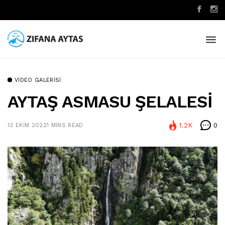
VIDEO GALERISI
AYTAŞ ASMASU ŞELALESİ
1.2K
0
13 EKIM 2022
1 MINS READ