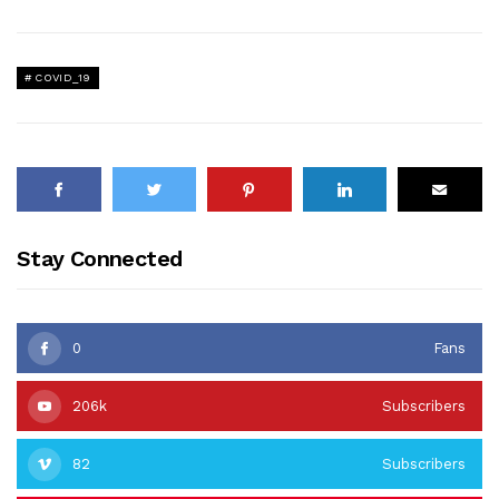
COVID_19
Stay Connected
0
Fans
206k
Subscribers
82
Subscribers