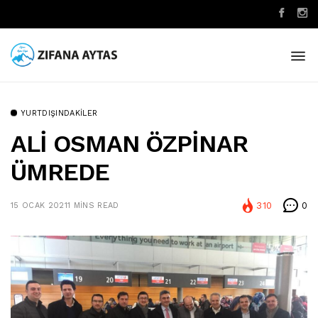
YURTDIŞINDAKILER
ALİ OSMAN ÖZPİNAR
ÜMREDE
310
0
15 OCAK 2021
1 MINS READ