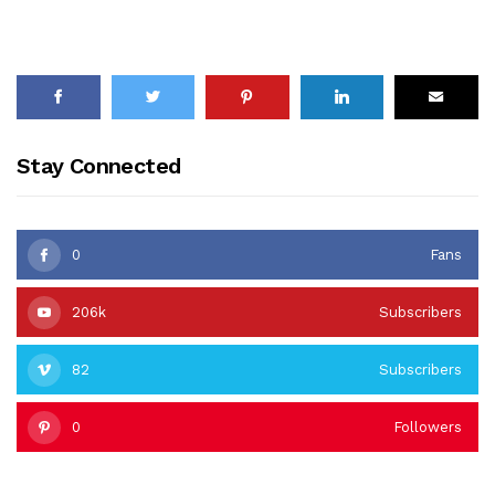
Stay Connected
0
Fans
206k
Subscribers
82
Subscribers
0
Followers