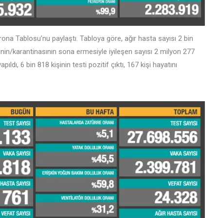
rona Tablosu’nu paylaştı. Tabloya göre, ağır hasta sayısı 2 bin
inin/karantinasının sona ermesiyle iyileşen sayısı 2 milyon 277
pıldı, 6 bin 818 kişinin testi pozitif çıktı, 167 kişi hayatını