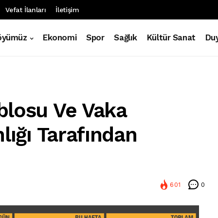
Vefat İlanları
İletişim
öyümüz
Ekonomi
Spor
Sağlık
Kültür Sanat
Duy
blosu Ve Vaka
lığı Tarafından
601
0