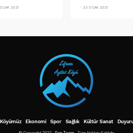
aladık
Uyarı: Yapmayın
 OCAK 2021
23 OCAK 2021
TAKIP ET
Köyümüz
Ekonomi
Spor
Sağlık
Kültür Sanat
Duyuru
© Copyright 2022 -
Pap Team
- Tüm Hakları Saklıdır