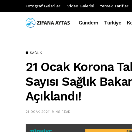
Fotograf Galerileri
Video Galerisi
Yemek Tarifleri
Gündem
Türkiye
K
SAĞLIK
21 Ocak Korona Ta
Sayısı Sağlık Bakan
Açıklandı!
21 OCAK 2021
1 MINS READ