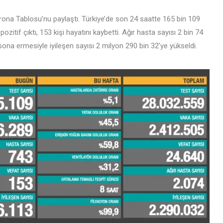
rona Tablosu’nu paylaştı. Türkiye’de son 24 saatte 165 bin 109
 pozitif çıktı, 153 kişi hayatını kaybetti. Ağır hasta sayısı 2 bin 74
 sona ermesiyle iyileşen sayısı 2 milyon 290 bin 32’ye yükseldi.