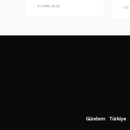
Imz
21 EKIM 2022
23
Gündem
Türkiye