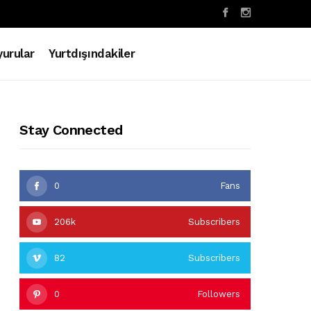
urular
Yurtdışındakiler
Stay Connected
0
Fans
206k
Subscribers
82
Subscribers
0
Followers