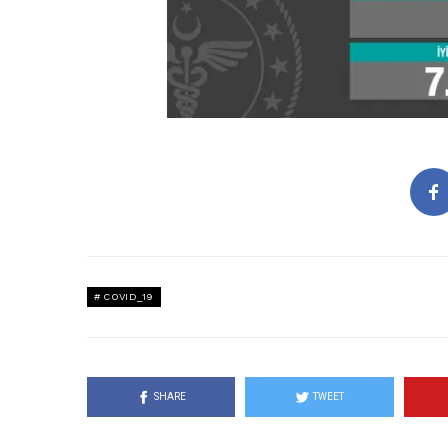
COVID_19
SHARE
TWEET