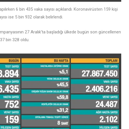
pılırken 6 bin 435 vaka sayısı açıklandı. Koronavirüsten 159 kişi
ısı ise 5 bin 932 olarak belirlendi.
mpanyasının 27 Aralık’ta başladığı ülkede bugün son güncellenen
237 bin 328 oldu.