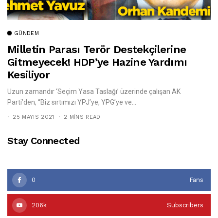
GÜNDEM
Milletin Parası Terör Destekçilerine
Gitmeyecek! HDP’ye Hazine Yardımı
Kesiliyor
Uzun zamandır ‘Seçim Yasa Taslağı’ üzerinde çalışan AK
Parti’den, “Biz sırtımızı YPJ’ye, YPG’ye ve...
25 MAYIS 2021
2 MINS READ
Stay Connected
0
Fans
206k
Subscribers