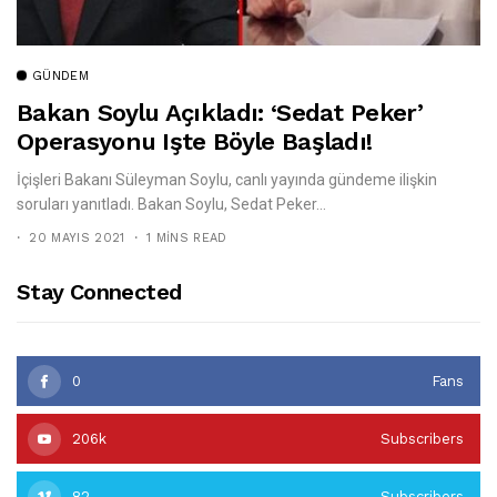
GÜNDEM
Bakan Soylu Açıkladı: ‘Sedat Peker’
Operasyonu Işte Böyle Başladı!
İçişleri Bakanı Süleyman Soylu, canlı yayında gündeme ilişkin
soruları yanıtladı. Bakan Soylu, Sedat Peker...
20 MAYIS 2021
1 MINS READ
Stay Connected
0
Fans
206k
Subscribers
82
Subscribers