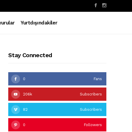
urular
Yurtdışındakiler
Stay Connected
0
Fans
206k
Subscribers
82
Subscribers
0
Followers