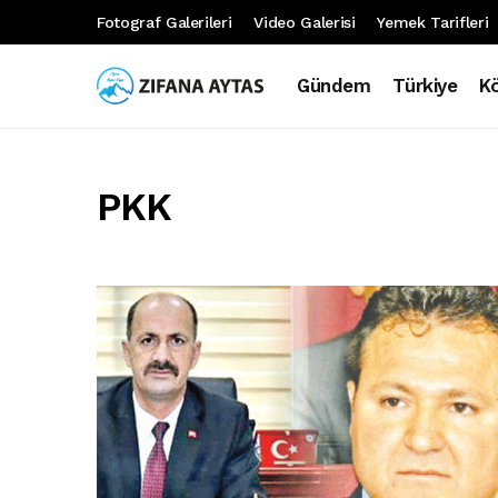
Fotograf Galerileri
Video Galerisi
Yemek Tarifleri
Gündem
Türkiye
K
PKK