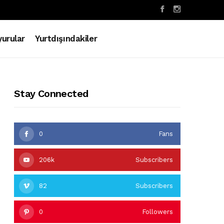
urular
Yurtdışındakiler
Stay Connected
0
Fans
206k
Subscribers
82
Subscribers
0
Followers