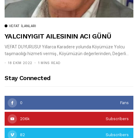
VEFAT İLANLARI
YALCINYIGIT AILESININ ACI GÜNÜ
VEFAT DUYURUSU! Yıllarca Karadere yolunda Köyümüze Yolcu
taşımacılığı hizmeti vermiş , Köyümüzün değerlerinden, Değerli...
18 EKIM 2022
1 MINS READ
Stay Connected
0
Fans
206k
Subscribers
82
Subscribers