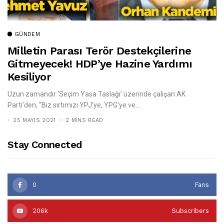
GÜNDEM
Milletin Parası Terör Destekçilerine
Gitmeyecek! HDP’ye Hazine Yardımı
Kesiliyor
Uzun zamandır ‘Seçim Yasa Taslağı’ üzerinde çalışan AK
Parti’den, “Biz sırtımızı YPJ’ye, YPG’ye ve...
25 MAYIS 2021
2 MINS READ
Stay Connected
0
Fans
206k
Subscribers