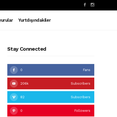
urular
Yurtdışındakiler
Stay Connected
0
Fans
206k
Subscribers
82
Subscribers
0
Followers