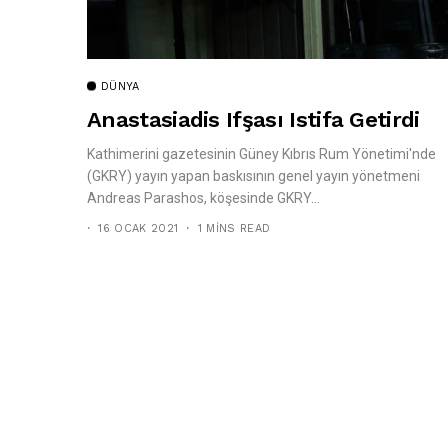
DÜNYA
Anastasiadis Ifşası Istifa Getirdi
Kathimerini gazetesinin Güney Kıbrıs Rum Yönetimi'nde
(GKRY) yayın yapan baskısının genel yayın yönetmeni
Andreas Parashos, köşesinde GKRY...
16 OCAK 2021
1 MINS READ