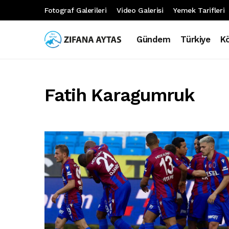
Fotograf Galerileri
Video Galerisi
Yemek Tarifleri
Gündem
Türkiye
K
Fatih Karagumruk