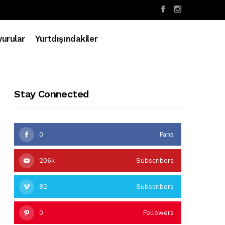
urular
Yurtdışındakiler
Stay Connected
0
Fans
206k
Subscribers
82
Subscribers
0
Followers