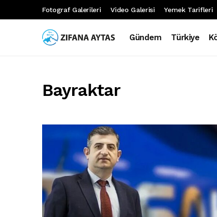
Fotograf Galerileri
Video Galerisi
Yemek Tarifleri
Gündem
Türkiye
K
Bayraktar