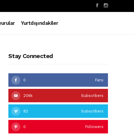
urular
Yurtdışındakiler
Stay Connected
0
Fans
206k
Subscribers
82
Subscribers
0
Followers