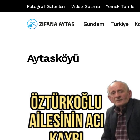
Fotograf Galerileri
Video Galerisi
Yemek Tarifleri
Gündem
Türkiye
K
Aytasköyü