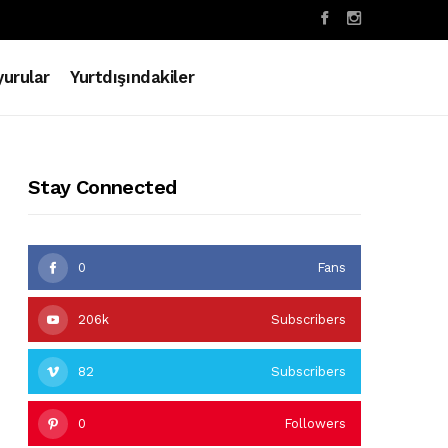
urular
Yurtdışındakiler
Stay Connected
0
Fans
206k
Subscribers
82
Subscribers
0
Followers