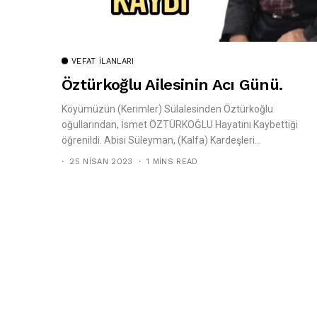
VEFAT İLANLARI
Öztürkoğlu Ailesinin Acı Günü.
Köyümüzün (Kerimler) Sülalesinden Öztürkoğlu
oğullarından, İsmet ÖZTÜRKOĞLU Hayatını Kaybettiği
öğrenildi. Abisi Süleyman, (Kalfa) Kardeşleri...
25 NISAN 2023
1 MINS READ