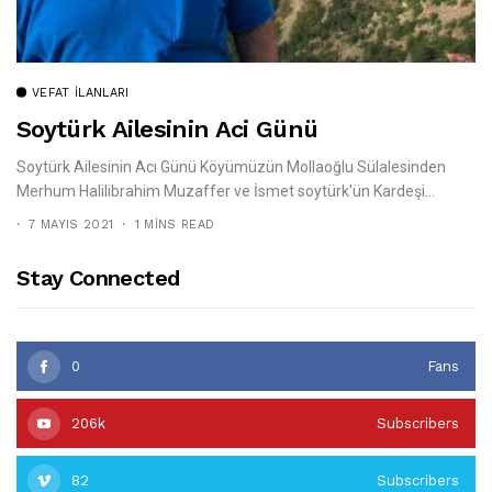
VEFAT İLANLARI
Soytürk Ailesinin Aci Günü
Soytürk Ailesinin Acı Günü Köyümüzün Mollaoğlu Sülalesinden
Merhum Halilibrahim Muzaffer ve İsmet soytürk'ün Kardeşi...
7 MAYIS 2021
1 MINS READ
Stay Connected
0
Fans
206k
Subscribers
82
Subscribers