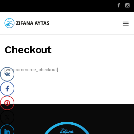
Checkout
[woocommerce_checkout]
TAKIP ET